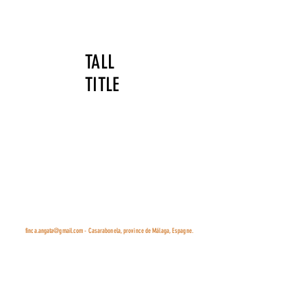
TALL
TITLE
finca.angata@gmail.com
- Casarabonela, province de Málaga, Espagne.