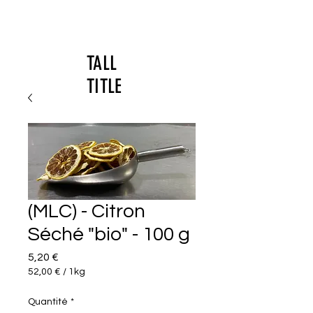
TALL
TITLE
(MLC) - Citron
Séché "bio" - 100 g
Prix
5,20 €
52,00 €
/
1kg
52,00 €
pour
Quantité
*
1