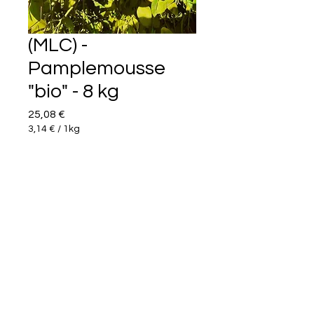
(MLC) -
Pamplemousse
"bio" - 8 kg
Prix
25,08 €
3,14 €
/
1kg
3,14 €
pour
Quantité
*
1
Kilogramme
Ajouter au panier